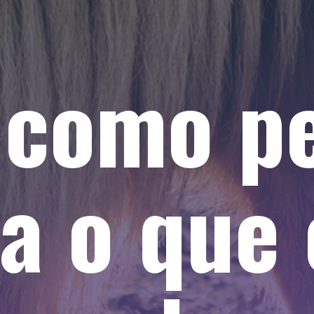
 como p
a o que 