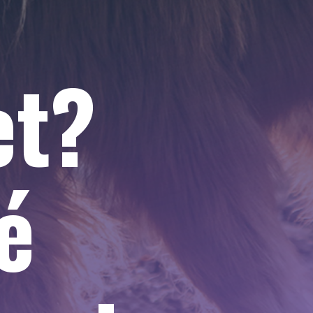
et?
é