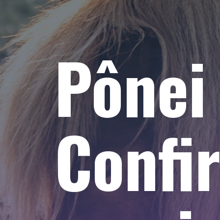
Pônei
Confir