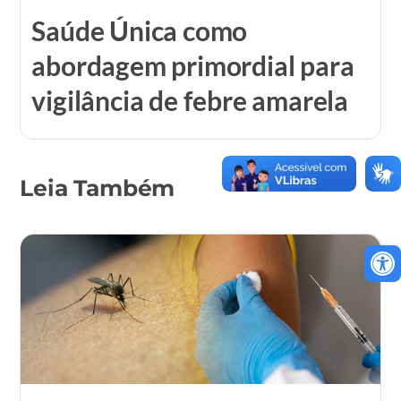
Saúde Única como
abordagem primordial para
vigilância de febre amarela
Leia Também
A