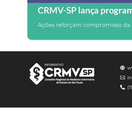
CRMV-SP lança programa
Ações reforçam compromisso da 
w
i
(