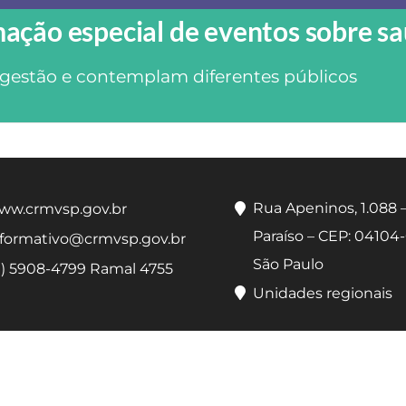
ção especial de eventos sobre s
gestão e contemplam diferentes públicos
Rua Apeninos, 1.088 
ww.crmvsp.gov.br
Paraíso – CEP: 04104-
nformativo@crmvsp.gov.br
São Paulo
11) 5908-4799 Ramal 4755
Unidades regionais