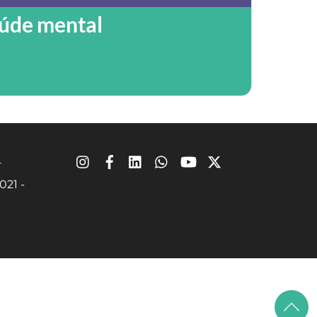
aúde mental
Instagram
Facebook
Linkedin
Whatsapp
YouTube
X
–
021 -