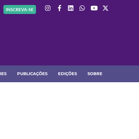
Instagram
Facebook
Linkedin
Whatsapp
YouTube
X
INSCREVA-SE
IES
PUBLICAÇÕES
EDIÇÕES
SOBRE